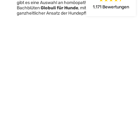
Unser Hund liebt diesen Ball.
gibt es eine Auswahl an homöopathischen
1.171
Bewertungen
Bachblüten
Globuli für Hunde
, mit denen ein
ganzheitlicher Ansatz der Hundepflege verfolgt wird.
Alle Bewertungen Lesen
ZU DEN PRODUKTEN
BESCHÄFTIGUNG