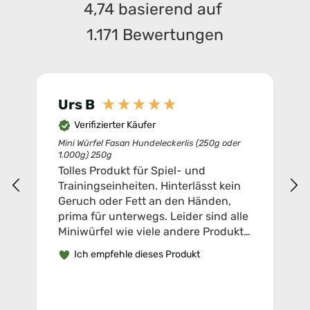
4,74
basierend auf
1.171
Bewertungen
Urs B
Verifizierter Käufer
Mini Würfel Fasan Hundeleckerlis (250g oder
1.000g) 250g
Tolles Produkt für Spiel- und
Trainingseinheiten. Hinterlässt kein
Geruch oder Fett an den Händen,
prima für unterwegs. Leider sind alle
Miniwürfel wie viele andere Produkte
bei Wuffs-Best nicht mehr erhältlich;
Ich empfehle dieses Produkt
seit 6 Monaten ist "Nachschub
unterwegs". Also ich würde den
Postboten wechseln...;-)