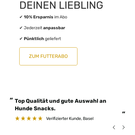
DEINEN LIEBLING
✔
10% Ersparnis
im Abo
✔ Jederzeit
anpassbar
✔
Pünktlich
geliefert
ZUM FUTTERABO
“
“
Dass Belohnen beim Training
einfacher gemacht.
”
”
Verifizierter Kunde
, Köln