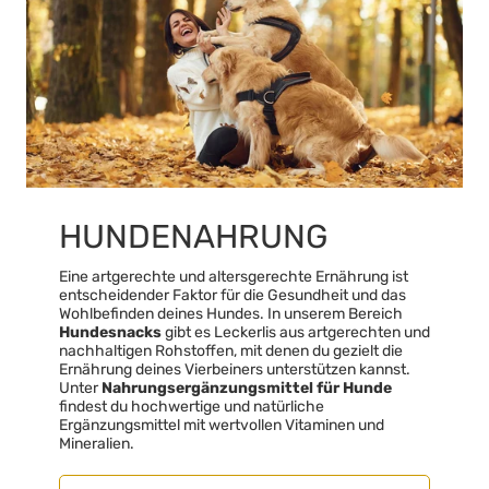
HUNDENAHRUNG
Eine artgerechte und altersgerechte Ernährung ist
entscheidender Faktor für die Gesundheit und das
Wohlbefinden deines Hundes. In unserem Bereich
Hundesnacks
gibt es Leckerlis aus artgerechten und
nachhaltigen Rohstoffen, mit denen du gezielt die
Ernährung deines Vierbeiners unterstützen kannst.
4,7
Rating
1.171
Bewertungen
Unter
Nahrungsergänzungsmittel für Hunde
findest du hochwertige und natürliche
Ergänzungsmittel mit wertvollen Vitaminen und
Mineralien.
Reto S
Verifizierter Kunde